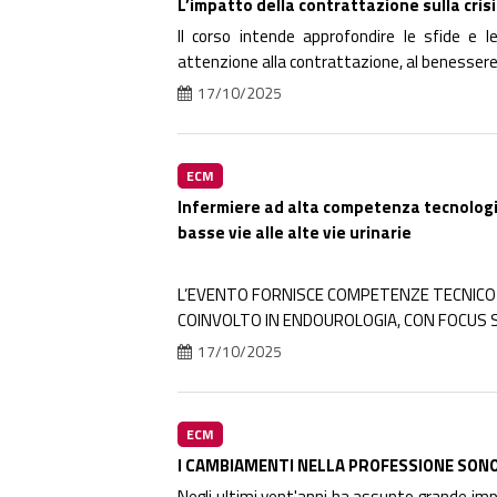
L’impatto della contrattazione sulla cris
Il corso intende approfondire le sfide e le
attenzione alla contrattazione, al benessere 
17/10/2025
ECM
Infermiere ad alta competenza tecnologic
basse vie alle alte vie urinarie
L’EVENTO FORNISCE COMPETENZE TECNICO-
COINVOLTO IN ENDOUROLOGIA, CON FOCUS S
17/10/2025
ECM
I CAMBIAMENTI NELLA PROFESSIONE SONO
Negli ultimi vent'anni ha assunto grande impo