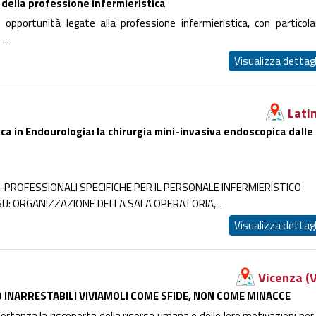
i della professione infermieristica
 opportunità legate alla professione infermieristica, con particola
...
Visualizza dettagl
Lati
a in Endourologia: la chirurgia mini-invasiva endoscopica dalle
PROFESSIONALI SPECIFICHE PER IL PERSONALE INFERMIERISTICO
U: ORGANIZZAZIONE DELLA SALA OPERATORIA,...
Visualizza dettagl
Vicenza (V
 INARRESTABILI VIVIAMOLI COME SFIDE, NON COME MINACCE
rtanza la riscoperta della risorsa umana e delle loro motivazioni per 