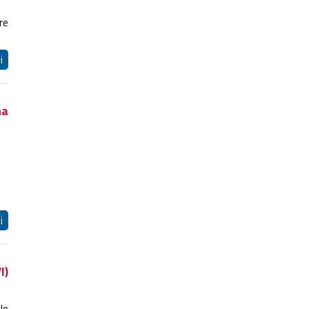
re
i
na
i
I)
le