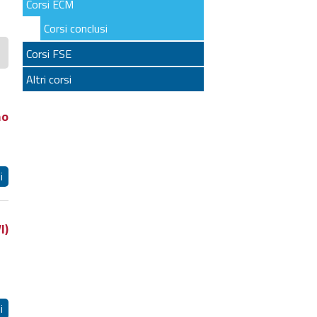
Corsi ECM
Corsi conclusi
Corsi FSE
Altri corsi
mo
i
I)
i