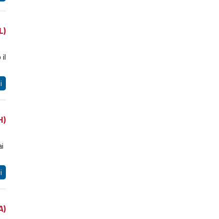
L)
il
i
H)
ai
i
A)