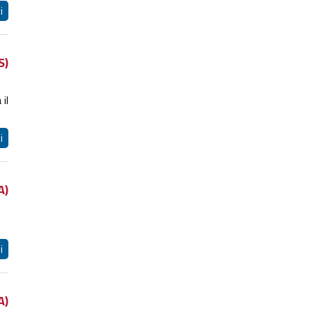
i
S)
il
i
A)
i
A)