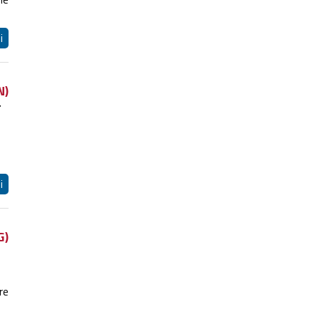
i
N)
T
i
G)
re