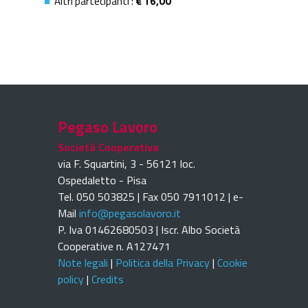
Altri partecipanti :
€ 16,00
Pegaso Lavoro
Società Cooperativa
via F. Squartini, 3 - 56121 loc.
Ospedaletto - Pisa
Tel. 050 503825 | Fax 050 7911012 | e-
Mail
info@pegasolavoro.it
P. Iva 01462680503 | Iscr. Albo Società
Cooperative n. A127471
Note legali
|
Politica della Privacy
|
Cookie
policy
|
Credits