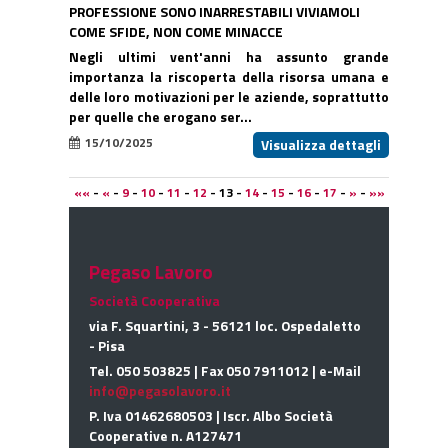
PROFESSIONE SONO INARRESTABILI VIVIAMOLI
COME SFIDE, NON COME MINACCE
Negli ultimi vent'anni ha assunto grande
importanza la riscoperta della risorsa umana e
delle loro motivazioni per le aziende, soprattutto
per quelle che erogano ser...
15/10/2025
Visualizza dettagli
««
-
«
-
9
-
10
-
11
-
12
-
13
-
14
-
15
-
16
-
17
-
»
-
»»
Pegaso Lavoro
Società Cooperativa
via F. Squartini, 3 - 56121 loc. Ospedaletto
- Pisa
Tel. 050 503825 | Fax 050 7911012 | e-Mail
info@pegasolavoro.it
P. Iva 01462680503 | Iscr. Albo Società
Cooperative n. A127471