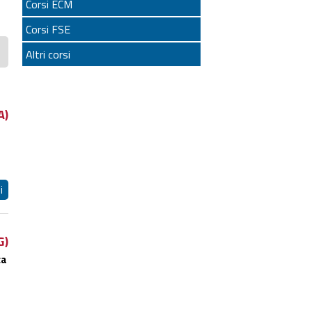
Corsi ECM
Corsi FSE
Altri corsi
A)
i
G)
ca