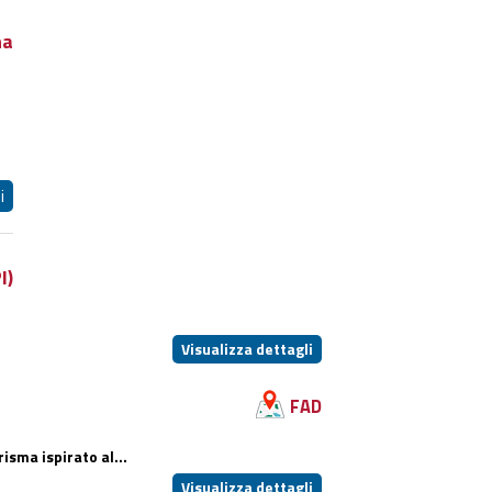
na
i
I)
Visualizza dettagli
FAD
risma ispirato al...
Visualizza dettagli