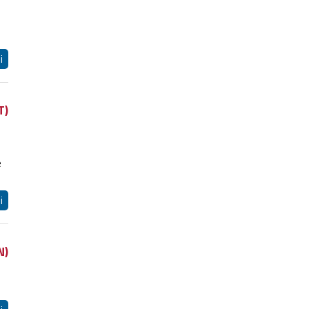
i
T)
e
i
N)