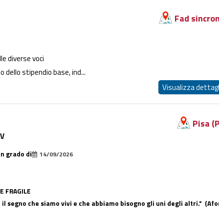
Fad sincro
le diverse voci
o dello stipendio base, ind...
Visualizza dettagl
Pisa (P
 V
in grado di
14/09/2026
E FRAGILE
è il segno che siamo vivi e che abbiamo bisogno gli uni degli altri." (Afo